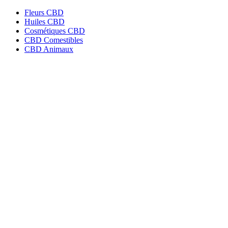
Fleurs CBD
Huiles CBD
Cosmétiques CBD
CBD Comestibles
CBD Animaux