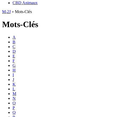
CBD Animaux
M-2J
»
Mots-Clés
Mots-Clés
A
B
C
D
E
F
G
H
I
J
K
L
M
N
O
P
Q