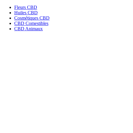
Fleurs CBD
Huiles CBD
Cosmétiques CBD
CBD Comestibles
CBD Animaux